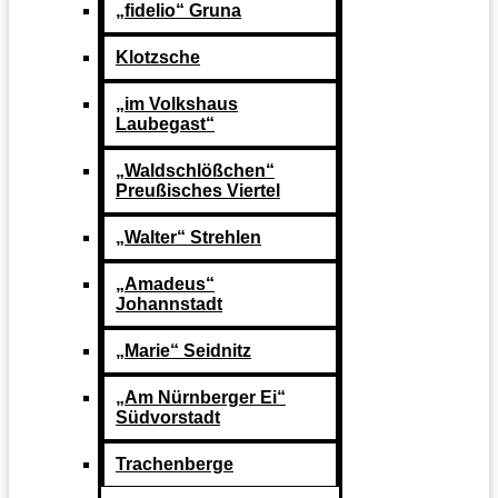
„fidelio“ Gruna
Klotzsche
„im Volkshaus
Laubegast“
„Waldschlößchen“
Preußisches Viertel
„Walter“ Strehlen
„Amadeus“
Johannstadt
„Marie“ Seidnitz
„Am Nürnberger Ei“
Südvorstadt
Trachenberge