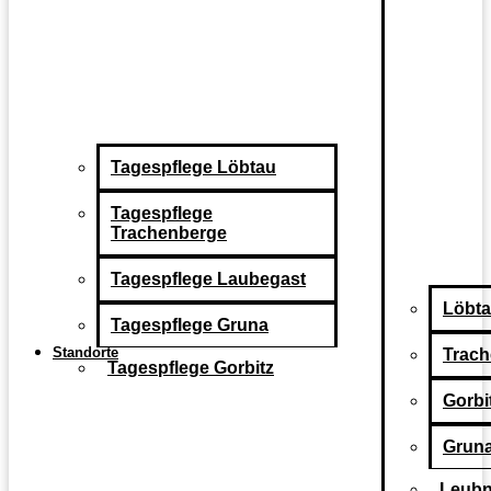
Tagespflege Löbtau
Tagespflege
Trachenberge
Tagespflege Laubegast
Löbt
Tagespflege Gruna
Standorte
Trac
Tagespflege Gorbitz
Gorbi
Grun
Leubn