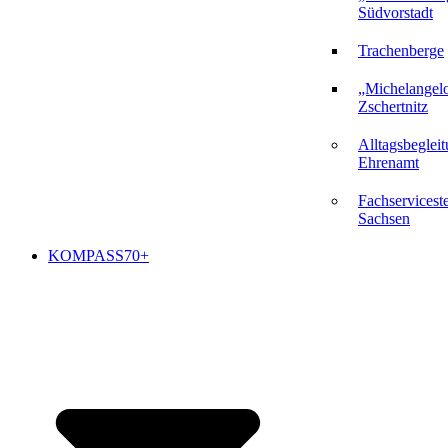
Südvorstadt
Trachenberge
„Michelangel
Zschertnitz
Alltagsbeglei
Ehrenamt
Fachserviceste
Sachsen
KOMPASS70+