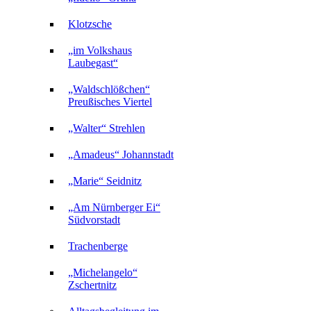
Klotzsche
„im Volkshaus
Laubegast“
„Waldschlößchen“
Preußisches Viertel
„Walter“ Strehlen
„Amadeus“ Johannstadt
„Marie“ Seidnitz
„Am Nürnberger Ei“
Südvorstadt
Trachenberge
„Michelangelo“
Zschertnitz