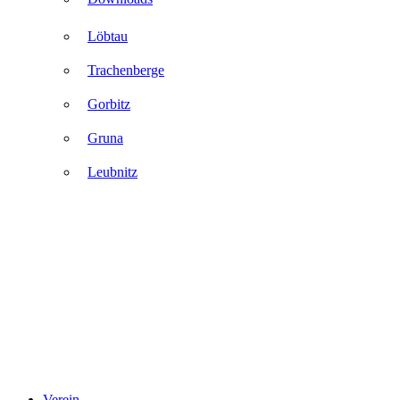
Löbtau
Trachenberge
Gorbitz
Gruna
Leubnitz
Verein