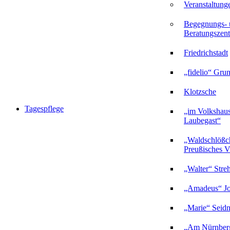
Veranstaltung
Begegnungs- 
Beratungszent
Friedrichstadt
„fidelio“ Gru
Klotzsche
Tagespflege
„im Volkshau
Laubegast“
„Waldschlößc
Preußisches Vi
„Walter“ Stre
„Amadeus“ Jo
„Marie“ Seidn
„Am Nürnberg