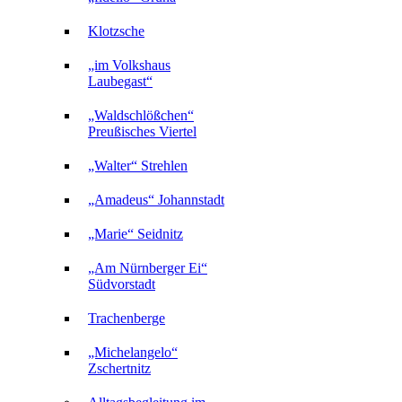
Klotzsche
„im Volkshaus
Laubegast“
„Waldschlößchen“
Preußisches Viertel
„Walter“ Strehlen
„Amadeus“ Johannstadt
„Marie“ Seidnitz
„Am Nürnberger Ei“
Südvorstadt
Trachenberge
„Michelangelo“
Zschertnitz