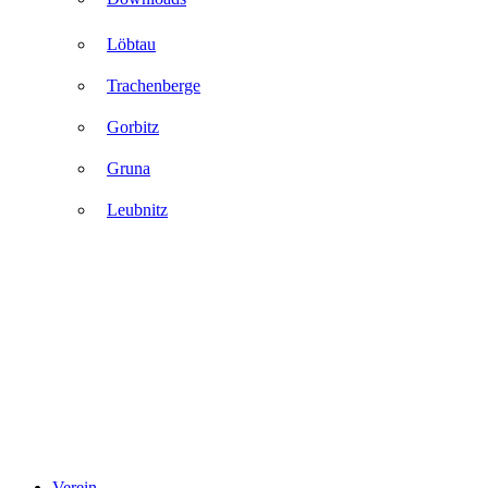
Löbtau
Trachenberge
Gorbitz
Gruna
Leubnitz
Verein