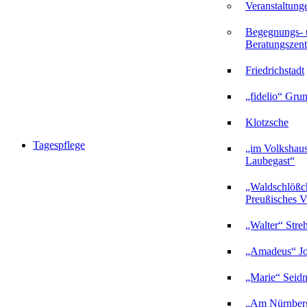
Veranstaltung
Begegnungs- 
Beratungszent
Friedrichstadt
„fidelio“ Gru
Klotzsche
Tagespflege
„im Volkshau
Laubegast“
„Waldschlößc
Preußisches Vi
„Walter“ Stre
„Amadeus“ Jo
„Marie“ Seidn
„Am Nürnberg