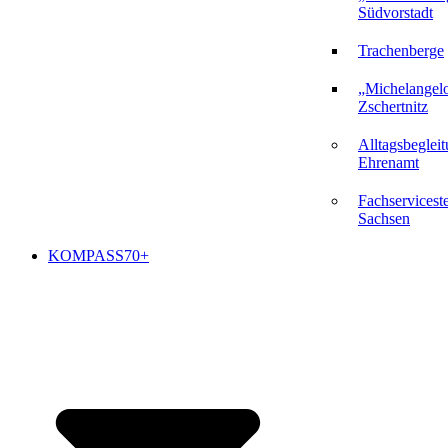
Südvorstadt
Trachenberge
„Michelangel
Zschertnitz
Alltagsbeglei
Ehrenamt
Fachserviceste
Sachsen
KOMPASS70+