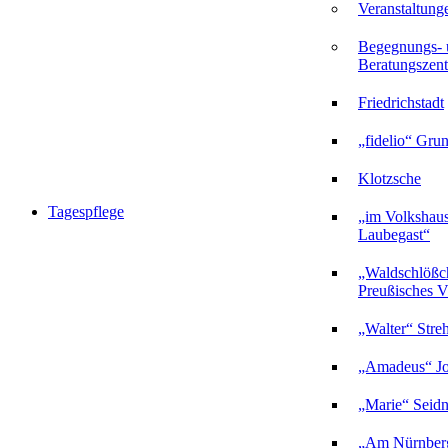
Veranstaltung
Begegnungs- 
Beratungszent
Friedrichstadt
„fidelio“ Gru
Klotzsche
Tagespflege
„im Volkshau
Laubegast“
„Waldschlößc
Preußisches Vi
„Walter“ Stre
„Amadeus“ Jo
„Marie“ Seidn
„Am Nürnberg