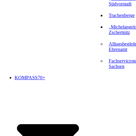
Südvorstadt
Trachenberge
„Michelangel
Zschertnitz
Alltagsbeglei
Ehrenamt
Fachserviceste
Sachsen
KOMPASS70+