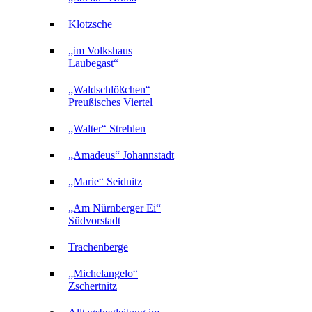
Klotzsche
„im Volkshaus
Laubegast“
„Waldschlößchen“
Preußisches Viertel
„Walter“ Strehlen
„Amadeus“ Johannstadt
„Marie“ Seidnitz
„Am Nürnberger Ei“
Südvorstadt
Trachenberge
„Michelangelo“
Zschertnitz