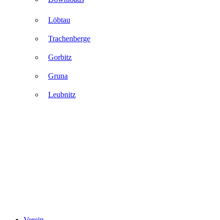
Löbtau
Trachenberge
Gorbitz
Gruna
Leubnitz
Verein