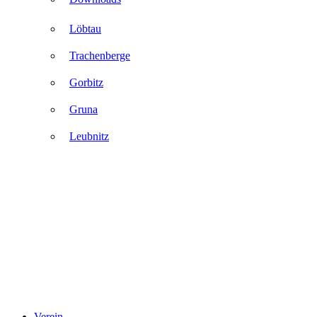
Löbtau
Trachenberge
Gorbitz
Gruna
Leubnitz
Verein