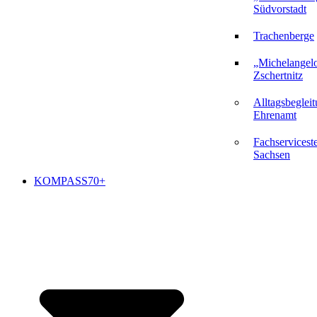
Südvorstadt
Trachenberge
„Michelangel
Zschertnitz
Alltagsbeglei
Ehrenamt
Fachserviceste
Sachsen
KOMPASS70+