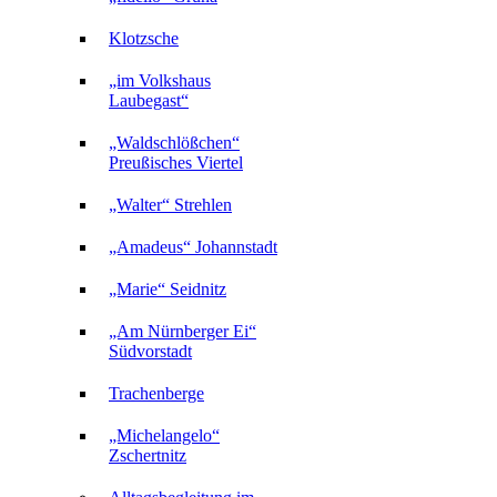
Klotzsche
„im Volkshaus
Laubegast“
„Waldschlößchen“
Preußisches Viertel
„Walter“ Strehlen
„Amadeus“ Johannstadt
„Marie“ Seidnitz
„Am Nürnberger Ei“
Südvorstadt
Trachenberge
„Michelangelo“
Zschertnitz