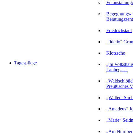
Veranstaltung
Begegnungs- 
Beratungszent
Friedrichstadt
„fidelio“ Gru
Klotzsche
Tagespflege
„im Volkshau
Laubegast“
„Waldschlößc
Preußisches Vi
„Walter“ Stre
„Amadeus“ Jo
„Marie“ Seidn
„Am Nürnberg