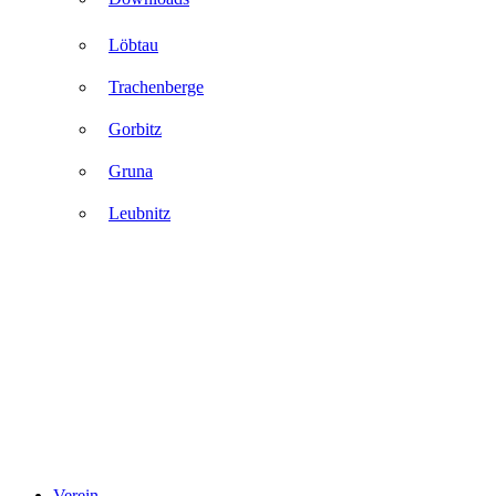
Löbtau
Trachenberge
Gorbitz
Gruna
Leubnitz
Verein