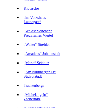
Klotzsche
„im Volkshaus
Laubegast“
„Waldschlößchen“
Preußisches Viertel
„Walter“ Strehlen
„Amadeus“ Johannstadt
„Marie“ Seidnitz
„Am Nürnberger Ei“
Südvorstadt
Trachenberge
„Michelangelo“
Zschertnitz