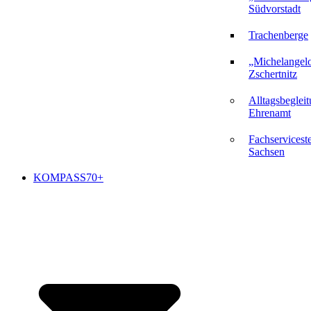
Südvorstadt
Trachenberge
„Michelangel
Zschertnitz
Alltagsbeglei
Ehrenamt
Fachserviceste
Sachsen
KOMPASS70+