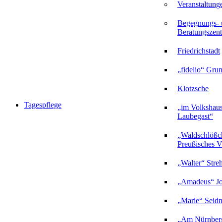
Veranstaltung
Begegnungs- 
Beratungszent
Friedrichstadt
„fidelio“ Gru
Klotzsche
Tagespflege
„im Volkshau
Laubegast“
„Waldschlößc
Preußisches Vi
„Walter“ Stre
„Amadeus“ Jo
„Marie“ Seidn
„Am Nürnberg