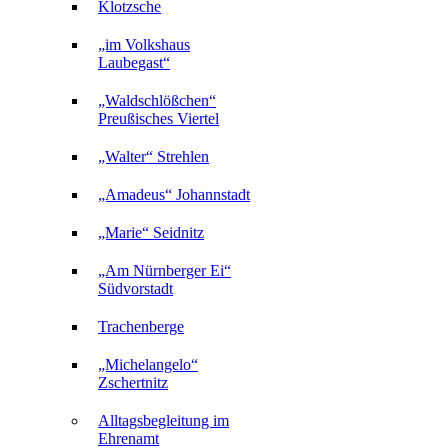
Klotzsche
„im Volkshaus
Laubegast“
„Waldschlößchen“
Preußisches Viertel
„Walter“ Strehlen
„Amadeus“ Johannstadt
„Marie“ Seidnitz
„Am Nürnberger Ei“
Südvorstadt
Trachenberge
„Michelangelo“
Zschertnitz
Alltagsbegleitung im
Ehrenamt