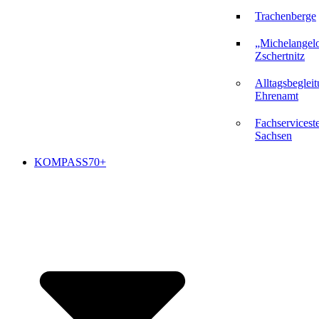
Trachenberge
„Michelangel
Zschertnitz
Alltagsbeglei
Ehrenamt
Fachserviceste
Sachsen
KOMPASS70+