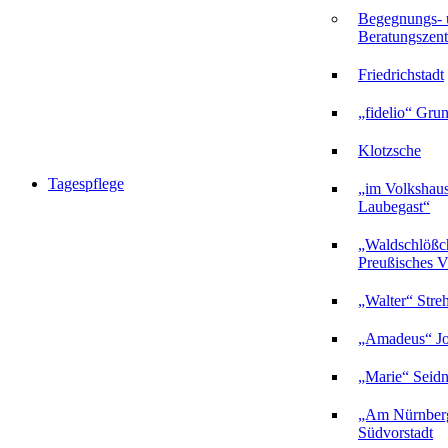
Begegnungs- 
Beratungszent
Friedrichstadt
„fidelio“ Gru
Klotzsche
Tagespflege
„im Volkshau
Laubegast“
„Waldschlößc
Preußisches Vi
„Walter“ Stre
„Amadeus“ Jo
„Marie“ Seidn
„Am Nürnberg
Südvorstadt