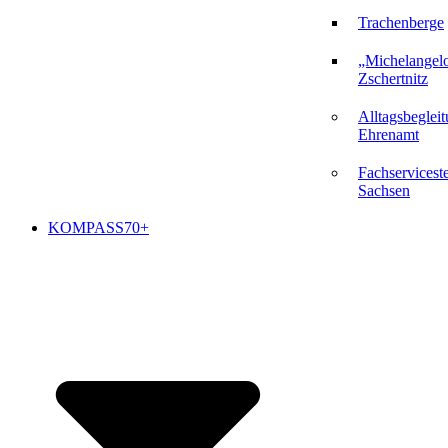
Trachenberge
„Michelangel
Zschertnitz
Alltagsbeglei
Ehrenamt
Fachserviceste
Sachsen
KOMPASS70+