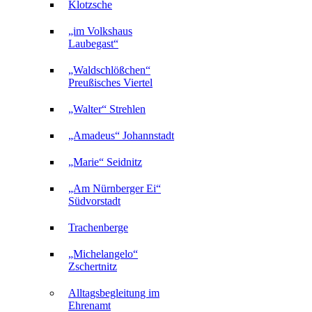
Klotzsche
„im Volkshaus
Laubegast“
„Waldschlößchen“
Preußisches Viertel
„Walter“ Strehlen
„Amadeus“ Johannstadt
„Marie“ Seidnitz
„Am Nürnberger Ei“
Südvorstadt
Trachenberge
„Michelangelo“
Zschertnitz
Alltagsbegleitung im
Ehrenamt