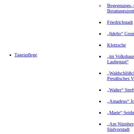
Begegnungs- 
Beratungszent
Friedrichstadt
„fidelio“ Gru
Klotzsche
Tagespflege
„im Volkshau
Laubegast“
„Waldschlößc
Preußisches Vi
„Walter“ Stre
„Amadeus“ Jo
„Marie“ Seidn
„Am Nürnberg
Südvorstadt