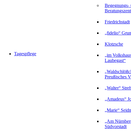
Begegnungs- 
Beratungszent
Friedrichstadt
„fidelio“ Gru
Klotzsche
Tagespflege
„im Volkshau
Laubegast“
„Waldschlößc
Preußisches Vi
„Walter“ Stre
„Amadeus“ Jo
„Marie“ Seidn
„Am Nürnberg
Südvorstadt