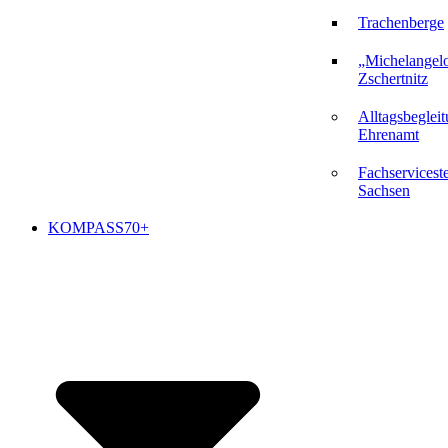
Trachenberge
„Michelangel
Zschertnitz
Alltagsbeglei
Ehrenamt
Fachserviceste
Sachsen
KOMPASS70+