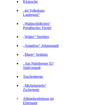
Klotzsche
„im Volkshaus
Laubegast“
„Waldschlößchen“
Preußisches Viertel
„Walter“ Strehlen
„Amadeus“ Johannstadt
„Marie“ Seidnitz
„Am Nürnberger Ei“
Südvorstadt
Trachenberge
„Michelangelo“
Zschertnitz
Alltagsbegleitung im
Ehrenamt