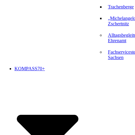
Trachenberge
„Michelangel
Zschertnitz
Alltagsbeglei
Ehrenamt
Fachserviceste
Sachsen
KOMPASS70+