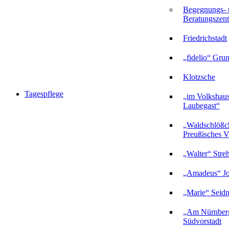
Begegnungs- 
Beratungszent
Friedrichstadt
„fidelio“ Gru
Klotzsche
Tagespflege
„im Volkshau
Laubegast“
„Waldschlößc
Preußisches Vi
„Walter“ Stre
„Amadeus“ Jo
„Marie“ Seidn
„Am Nürnberg
Südvorstadt