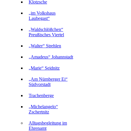
Klotzsche
„im Volkshaus
Laubegast“
„Waldschlößchen“
Preußisches Viertel
„Walter“ Strehlen
„Amadeus“ Johannstadt
„Marie“ Seidnitz
„Am Nürnberger Ei“
Südvorstadt
Trachenberge
„Michelangelo“
Zschertnitz
Alltagsbegleitung im
Ehrenamt