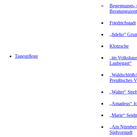
Begegnungs- 
Beratungszent
Friedrichstadt
„fidelio“ Gru
Klotzsche
Tagespflege
„im Volkshau
Laubegast“
„Waldschlößc
Preußisches Vi
„Walter“ Stre
„Amadeus“ Jo
„Marie“ Seidn
„Am Nürnberg
Südvorstadt