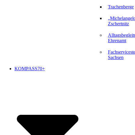
Trachenberge
„Michelangel
Zschertnitz
Alltagsbeglei
Ehrenamt
Fachserviceste
Sachsen
KOMPASS70+