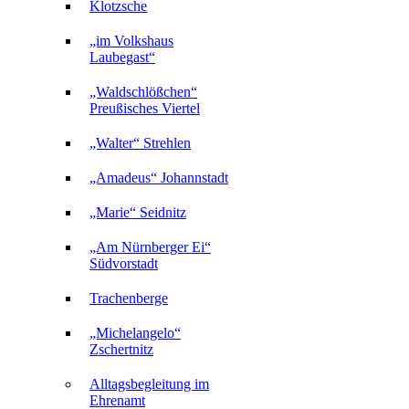
Klotzsche
„im Volkshaus
Laubegast“
„Waldschlößchen“
Preußisches Viertel
„Walter“ Strehlen
„Amadeus“ Johannstadt
„Marie“ Seidnitz
„Am Nürnberger Ei“
Südvorstadt
Trachenberge
„Michelangelo“
Zschertnitz
Alltagsbegleitung im
Ehrenamt