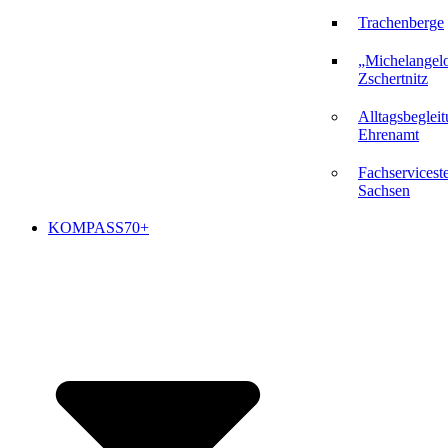
Trachenberge
„Michelangel
Zschertnitz
Alltagsbeglei
Ehrenamt
Fachserviceste
Sachsen
KOMPASS70+