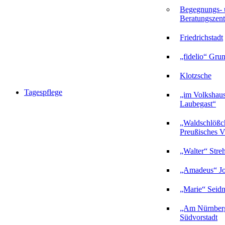
Begegnungs- 
Beratungszent
Friedrichstadt
„fidelio“ Gru
Klotzsche
Tagespflege
„im Volkshau
Laubegast“
„Waldschlößc
Preußisches Vi
„Walter“ Stre
„Amadeus“ Jo
„Marie“ Seidn
„Am Nürnberg
Südvorstadt