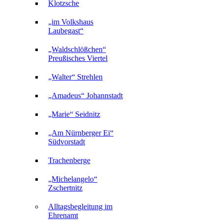
Klotzsche
„im Volkshaus
Laubegast“
„Waldschlößchen“
Preußisches Viertel
„Walter“ Strehlen
„Amadeus“ Johannstadt
„Marie“ Seidnitz
„Am Nürnberger Ei“
Südvorstadt
Trachenberge
„Michelangelo“
Zschertnitz
Alltagsbegleitung im
Ehrenamt