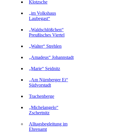
Klotzsche
„im Volkshaus
Laubegast“
„Waldschlößchen“
Preußisches Viertel
„Walter“ Strehlen
„Amadeus“ Johannstadt
„Marie“ Seidnitz
„Am Nürnberger Ei“
Südvorstadt
Trachenberge
„Michelangelo“
Zschertnitz
Alltagsbegleitung im
Ehrenamt