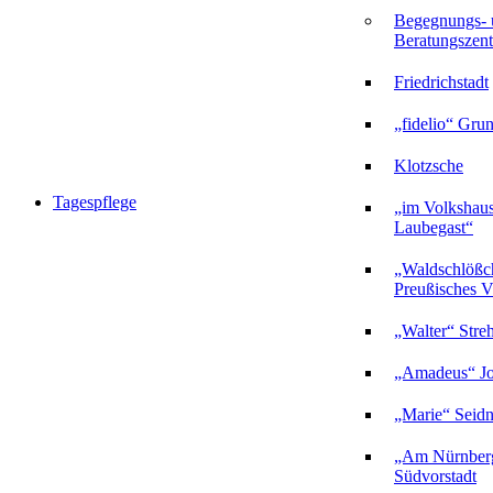
Begegnungs- 
Beratungszent
Friedrichstadt
„fidelio“ Gru
Klotzsche
Tagespflege
„im Volkshau
Laubegast“
„Waldschlößc
Preußisches Vi
„Walter“ Stre
„Amadeus“ Jo
„Marie“ Seidn
„Am Nürnberg
Südvorstadt