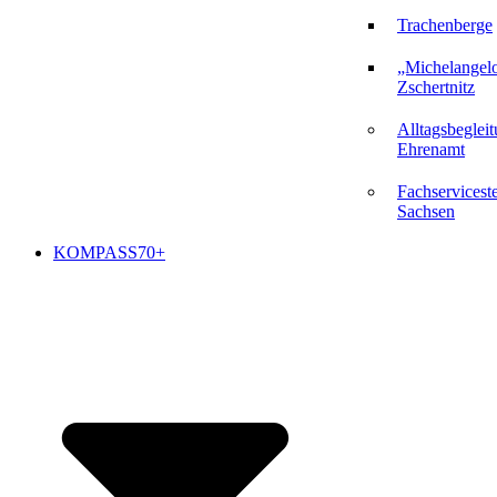
Trachenberge
„Michelangel
Zschertnitz
Alltagsbeglei
Ehrenamt
Fachserviceste
Sachsen
KOMPASS70+