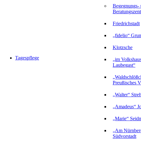
Begegnungs- 
Beratungszent
Friedrichstadt
„fidelio“ Gru
Klotzsche
Tagespflege
„im Volkshau
Laubegast“
„Waldschlößc
Preußisches Vi
„Walter“ Stre
„Amadeus“ Jo
„Marie“ Seidn
„Am Nürnberg
Südvorstadt