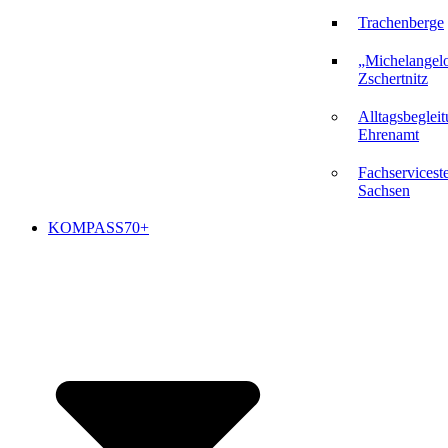
Trachenberge
„Michelangel
Zschertnitz
Alltagsbeglei
Ehrenamt
Fachserviceste
Sachsen
KOMPASS70+