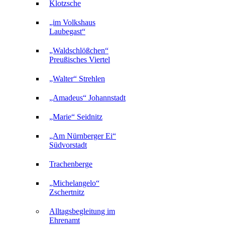
Klotzsche
„im Volkshaus
Laubegast“
„Waldschlößchen“
Preußisches Viertel
„Walter“ Strehlen
„Amadeus“ Johannstadt
„Marie“ Seidnitz
„Am Nürnberger Ei“
Südvorstadt
Trachenberge
„Michelangelo“
Zschertnitz
Alltagsbegleitung im
Ehrenamt