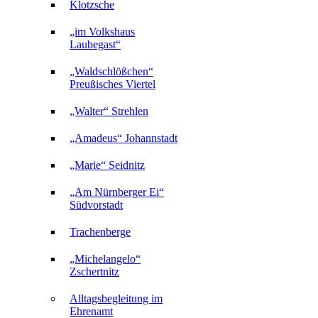
Klotzsche
„im Volkshaus
Laubegast“
„Waldschlößchen“
Preußisches Viertel
„Walter“ Strehlen
„Amadeus“ Johannstadt
„Marie“ Seidnitz
„Am Nürnberger Ei“
Südvorstadt
Trachenberge
„Michelangelo“
Zschertnitz
Alltagsbegleitung im
Ehrenamt