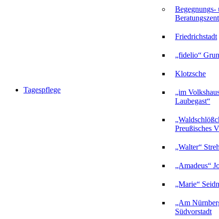
Begegnungs- 
Beratungszent
Friedrichstadt
„fidelio“ Gru
Klotzsche
Tagespflege
„im Volkshau
Laubegast“
„Waldschlößc
Preußisches Vi
„Walter“ Stre
„Amadeus“ Jo
„Marie“ Seidn
„Am Nürnberg
Südvorstadt