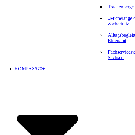
Trachenberge
„Michelangel
Zschertnitz
Alltagsbeglei
Ehrenamt
Fachserviceste
Sachsen
KOMPASS70+