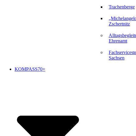
Trachenberge
„Michelangel
Zschertnitz
Alltagsbeglei
Ehrenamt
Fachserviceste
Sachsen
KOMPASS70+