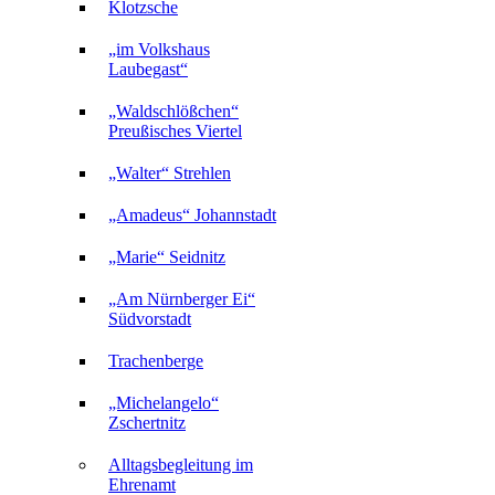
Klotzsche
„im Volkshaus
Laubegast“
„Waldschlößchen“
Preußisches Viertel
„Walter“ Strehlen
„Amadeus“ Johannstadt
„Marie“ Seidnitz
„Am Nürnberger Ei“
Südvorstadt
Trachenberge
„Michelangelo“
Zschertnitz
Alltagsbegleitung im
Ehrenamt