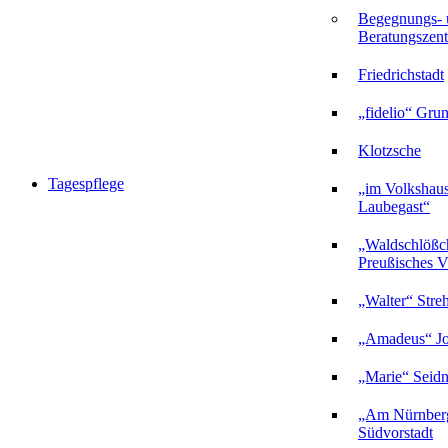
Begegnungs- 
Beratungszent
Friedrichstadt
„fidelio“ Gru
Klotzsche
Tagespflege
„im Volkshau
Laubegast“
„Waldschlößc
Preußisches Vi
„Walter“ Stre
„Amadeus“ Jo
„Marie“ Seidn
„Am Nürnberg
Südvorstadt